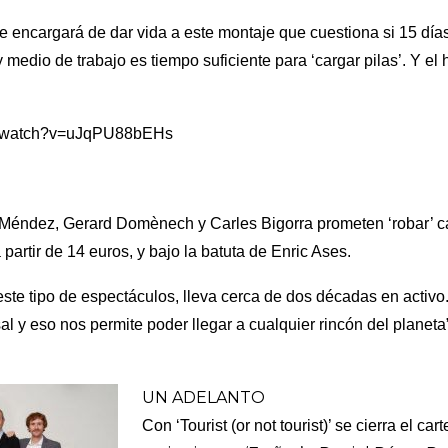
e encargará de dar vida a este montaje que cuestiona si 15 día
edio de trabajo es tiempo suficiente para ‘cargar pilas’. Y el 
m/watch?v=uJqPU88bEHs
Méndez, Gerard Domènech y Carles Bigorra prometen ‘robar’ c
partir de 14 euros, y bajo la batuta de Enric Ases.
este tipo de espectáculos, lleva cerca de dos décadas en activo
l y eso nos permite poder llegar a cualquier rincón del planeta”
UN ADELANTO
Con ‘Tourist (or not tourist)’ se cierra el c