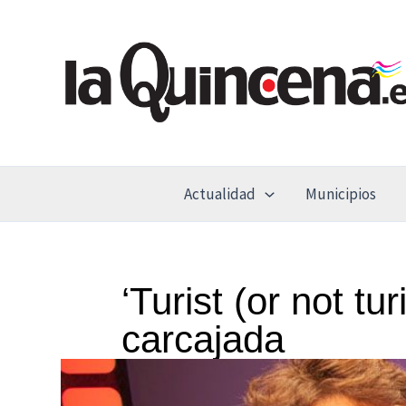
Ir
al
contenido
Actualidad
Municipios
‘Turist (or not tur
carcajada