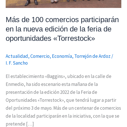
edición
de
Más de 100 comercios participarán
la
en la nueva edición de la feria de
feria
oportunidades «Torrestock»
de
oportunidades
«Torrestock»
Actualidad
,
Comercio
,
Economía
,
Torrejón de Ardoz
/
I. F. Sancho
El establecimiento «Baggins», ubicado en la calle de
Enmedio, ha sido escenario esta mañana de la
presentación de la edición 2022 de la Feria de
Oportunidades «Torrestock», que tendrá lugar a partir
del próximo 3 de mayo. Más de un centenar de comercios
de la localidad participarán en la iniciativa, con la que se
pretende […]