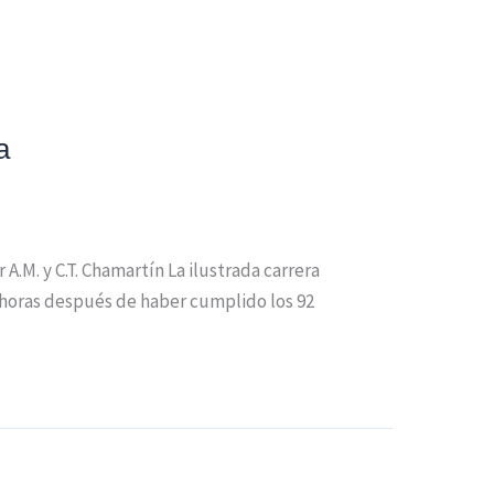
a
A.M. y C.T. Chamartín La ilustrada carrera
2 horas después de haber cumplido los 92