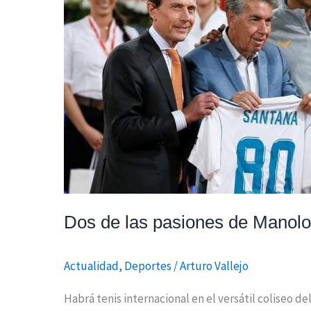
las
pasiones
de
Manolo
Santana
fusionadas
para
el
24º
Mutua
Madrid
Dos de las pasiones de Manolo
Open
Actualidad
,
Deportes
/
Arturo Vallejo
Habrá tenis internacional en el versátil coliseo 