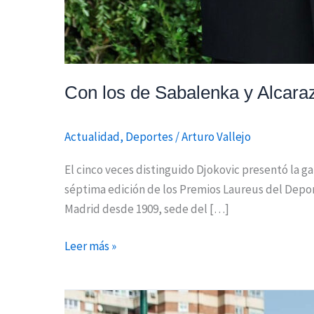
Con los de Sabalenka y Alcaraz
Actualidad
,
Deportes
/
Arturo Vallejo
El cinco veces distinguido Djokovic presentó la g
séptima edición de los Premios Laureus del Deport
Madrid desde 1909, sede del […]
Leer más »
Antonio