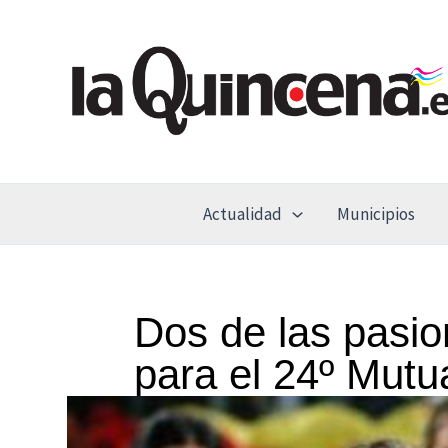
Ir
al
contenido
Actualidad
Municipios
Dos de las pasi
para el 24º Mut