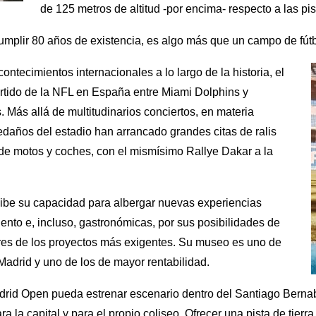
de 125 metros de altitud -por encima- respecto a las pi
umplir 80 años de existencia, es algo más que un campo de fútb
ontecimientos internacionales a lo largo de la
historia, el
artido de la NFL en España entre Miami Dolphins y
ás allá de multitudinarios conciertos, en materia
ledaños del estadio han arrancado grandes citas de ralis
 de motos y coches, con el mismísimo Rallye Dakar a la
xhibe su capacidad para albergar nuevas experiencias
iento e, incluso, gastronómicas, por sus posibilidades de
res de los proyectos más exigentes. Su museo es uno de
 Madrid y uno de los de mayor rentabilidad.
drid Open pueda estrenar escenario dentro del Santiago Bernab
ra la capital y para el propio coliseo. Ofrecer una pista de tierr