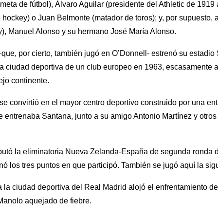
ta de fútbol), Álvaro Aguilar (presidente del Athletic de 1919
e hockey) o Juan Belmonte (matador de toros); y, por supuesto
ey), Manuel Alonso y su hermano José María Alonso.
que, por cierto, también jugó en O’Donnell- estrenó su estadio
a ciudad deportiva de un club europeo en 1963, escasamente a 
ejo continente.
se convirtió en el mayor centro deportivo construido por una en
e entrenaba Santana, junto a su amigo Antonio Martínez y otro
sputó la eliminatoria Nueva Zelanda-España de segunda ronda d
 los tres puntos en que participó. También se jugó aquí la sigu
 la ciudad deportiva del Real Madrid alojó el enfrentamiento d
anolo aquejado de fiebre.