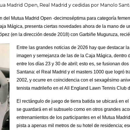
ua Madrid Open, Real Madrid y cedidas por Manolo Sant
ón del Mutua Madrid Open -decimoséptima para categoría femeni
Caja Mágica, presenta ciertas novedades ahora de la mano de una
ópez (en la dirección desde 2018) con Garbiñe Muguruza, recié
Entre las grandes noticias de 2026 hay que destacar la 
imagen y semejanza de las de la Caja Mágica, dentro 
entre los días 23 y 30 de abril; esto es, se fusionan d
Santana: el Real Madrid y el masters 1000 que logró tr
2002, y ocurre en coincidencia con el sexagésimo anivers
tenista madrileño en el All England Lawn Tennis Club 
El rectángulo de juego de tierra batida se ubicará en e
se guardará en el subsuelo como en otros grandes acont
entrenamientos de los participantes en el Mutua Madr
pista a apenas mil metros de su hotel de residencia; e