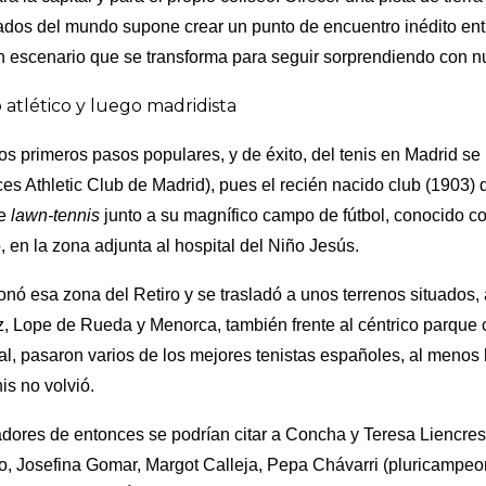
dos del mundo supone crear un punto de encuentro inédito entre 
n escenario que se transforma para seguir sorprendiendo con 
 atlético y luego madridista
los primeros pasos populares, y de éxito, del tenis en Madrid s
ces Athletic Club de Madrid), pues el recién nacido club (1903) 
de
lawn-tennis
junto a su magnífico campo de fútbol, conocido co
o, en la zona adjunta al hospital del Niño Jesús.
ó esa zona del Retiro y se trasladó a unos terrenos situados, 
, Lope de Rueda y Menorca, también frente al céntrico parque c
al, pasaron varios de los mejores tenistas españoles, al menos 
is no volvió.
adores de entonces se podrían citar a Concha y Teresa Liencre
, Josefina Gomar, Margot Calleja, Pepa Chávarri (pluricampeon