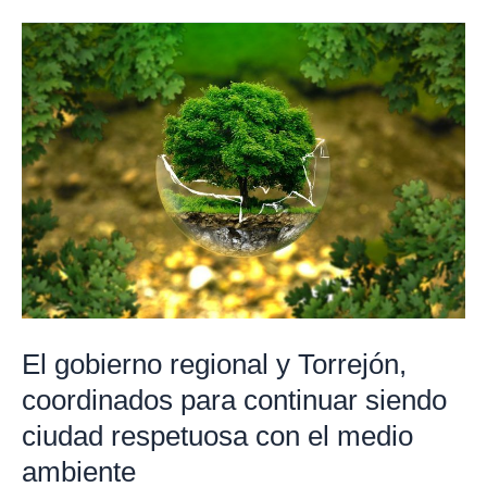
El
gobierno
regional
y
Torrejón,
coordinados
para
continuar
siendo
ciudad
respetuosa
El gobierno regional y Torrejón,
con
coordinados para continuar siendo
el
ciudad respetuosa con el medio
medio
ambiente
ambiente