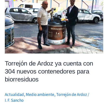
de
Ardoz
ya
cuenta
con
304
nuevos
contenedores
para
biorresiduos
Torrejón de Ardoz ya cuenta con
304 nuevos contenedores para
biorresiduos
Actualidad
,
Medio ambiente
,
Torrejón de Ardoz
/
I. F. Sancho