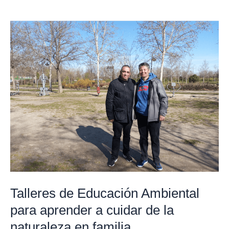
Talleres
de
Educación
Ambiental
para
aprender
a
cuidar
de
la
naturaleza
en
Talleres de Educación Ambiental
familia
para aprender a cuidar de la
naturaleza en familia