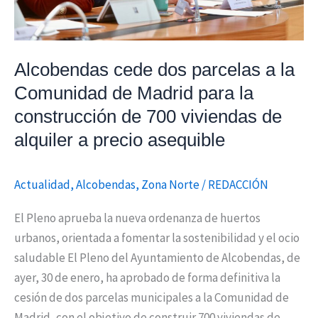
Madrid
para
la
Alcobendas cede dos parcelas a la
construcción
Comunidad de Madrid para la
de
construcción de 700 viviendas de
700
viviendas
alquiler a precio asequible
de
alquiler
Actualidad
,
Alcobendas
,
Zona Norte
/
REDACCIÓN
a
precio
El Pleno aprueba la nueva ordenanza de huertos
asequible
urbanos, orientada a fomentar la sostenibilidad y el ocio
saludable El Pleno del Ayuntamiento de Alcobendas, de
ayer, 30 de enero, ha aprobado de forma definitiva la
cesión de dos parcelas municipales a la Comunidad de
Madrid, con el objetivo de construir 700 viviendas de