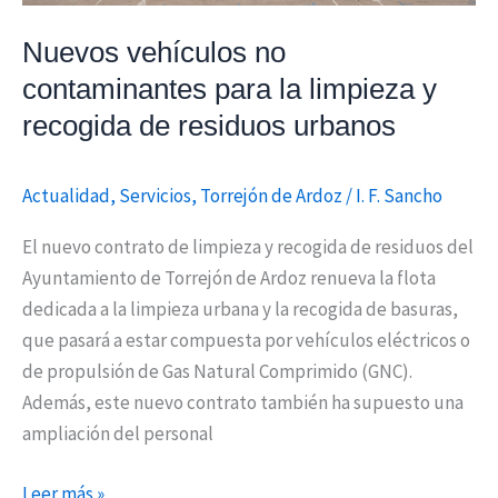
la
limpieza
Nuevos vehículos no
y
contaminantes para la limpieza y
recogida
recogida de residuos urbanos
de
residuos
urbanos
Actualidad
,
Servicios
,
Torrejón de Ardoz
/
I. F. Sancho
El nuevo contrato de limpieza y recogida de residuos del
Ayuntamiento de Torrejón de Ardoz renueva la flota
dedicada a la limpieza urbana y la recogida de basuras,
que pasará a estar compuesta por vehículos eléctricos o
de propulsión de Gas Natural Comprimido (GNC).
Además, este nuevo contrato también ha supuesto una
ampliación del personal
Leer más »