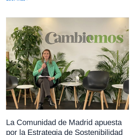
La
Comunidad
de
Madrid
apuesta
por
la
Estrategia
de
Sostenibilidad
para
reactivar
La Comunidad de Madrid apuesta
la
por la Estrategia de Sostenibilidad
economía