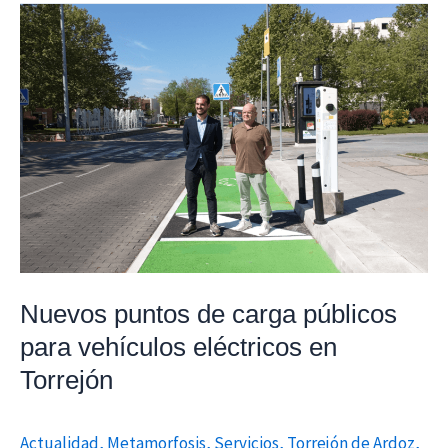
Nuevos
puntos
de
carga
públicos
para
vehículos
eléctricos
en
Torrejón
Nuevos puntos de carga públicos
para vehículos eléctricos en
Torrejón
Actualidad
,
Metamorfosis
,
Servicios
,
Torrejón de Ardoz
,