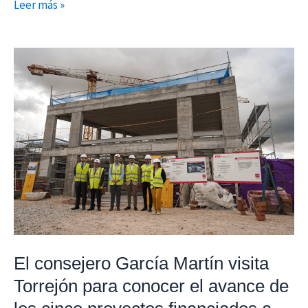
Leer más »
El
consejero
García
Martín
visita
Torrejón
para
conocer
el
avance
de
El consejero García Martín visita
los
Torrejón para conocer el avance de
cinco
proyectos