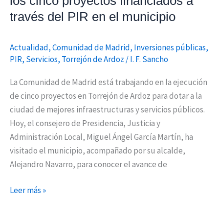
los cinco proyectos financiados a
financiados
través del PIR en el municipio
a
través
Actualidad
,
Comunidad de Madrid
,
Inversiones públicas
,
del
PIR
,
Servicios
,
Torrejón de Ardoz
/
I. F. Sancho
PIR
en
La Comunidad de Madrid está trabajando en la ejecución
el
de cinco proyectos en Torrejón de Ardoz para dotar a la
municipio
ciudad de mejores infraestructuras y servicios públicos.
Hoy, el consejero de Presidencia, Justicia y
Administración Local, Miguel Ángel García Martín, ha
visitado el municipio, acompañado por su alcalde,
Alejandro Navarro, para conocer el avance de
Leer más »