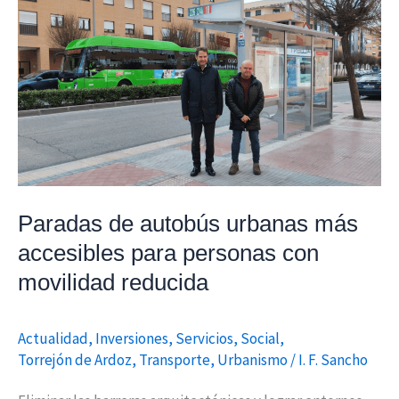
de
autobús
urbanas
más
accesibles
para
personas
con
Paradas de autobús urbanas más
movilidad
reducida
accesibles para personas con
movilidad reducida
Actualidad
,
Inversiones
,
Servicios
,
Social
,
Torrejón de Ardoz
,
Transporte
,
Urbanismo
/
I. F. Sancho