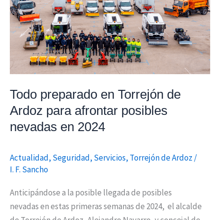
de
Ardoz
para
afrontar
posibles
nevadas
Todo preparado en Torrejón de
en
Ardoz para afrontar posibles
2024
nevadas en 2024
Actualidad
,
Seguridad
,
Servicios
,
Torrejón de Ardoz
/
I. F. Sancho
Anticipándose a la posible llegada de posibles
nevadas en estas primeras semanas de 2024, el alcalde
de Torrejón de Ardoz, Alejandro Navarro, y concejal de