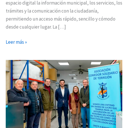
espacio digital la información municipal, los servicios, los
trámites y la comunicación con la ciudadanía,
permitiendo un acceso más rápido, sencillo y cómodo
desde cualquier lugar. La […]
Leer más »
117.000
euros
de
subvención
municipal
para
evitar
el
cierre