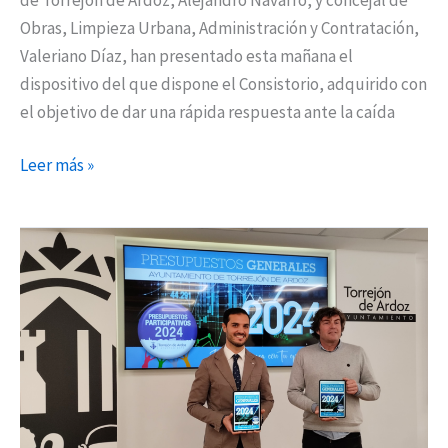
Obras, Limpieza Urbana, Administración y Contratación,
Valeriano Díaz, han presentado esta mañana el
dispositivo del que dispone el Consistorio, adquirido con
el objetivo de dar una rápida respuesta ante la caída
Leer más »
El
Ayuntamiento
de
Torrejón
de
Ardoz
presenta
sus