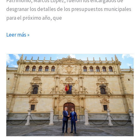
Patrimonio, Marcos López, fueron los encargados de
desgranar los detalles de los presupuestos municipales
para el próximo año, que
Leer más »
La
universidad
pública
llegará
a
Torrejón
gracias
al
acuerdo
entre