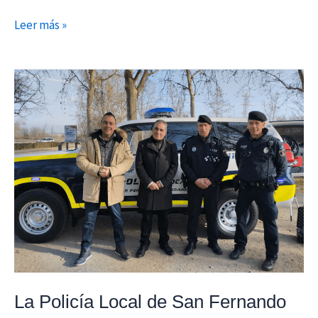
Leer más »
La
Policía
Local
de
San
Fernando
pone
en
marcha
su
nueva
Unidad
La Policía Local de San Fernando
de