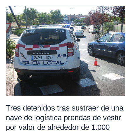
Tres
detenidos
tras
sustraer
de
una
nave
de
logística
prendas
de
vestir
Tres detenidos tras sustraer de una
por
nave de logística prendas de vestir
valor
de
por valor de alrededor de 1.000