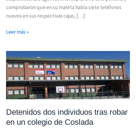
comprobaron que en su maleta había siete teléfonos
nuevos en sus respectivas cajas, […]
Leer más »
Detenidos
dos
individuos
tras
robar
en
un
Detenidos dos individuos tras robar
colegio
en un colegio de Coslada
de
Coslada