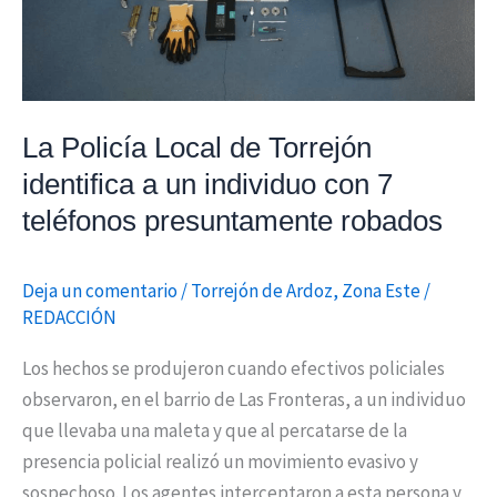
individuo
con
7
teléfonos
La Policía Local de Torrejón
presuntamente
identifica a un individuo con 7
robados
teléfonos presuntamente robados
Deja un comentario
/
Torrejón de Ardoz
,
Zona Este
/
REDACCIÓN
Los hechos se produjeron cuando efectivos policiales
observaron, en el barrio de Las Fronteras, a un individuo
que llevaba una maleta y que al percatarse de la
presencia policial realizó un movimiento evasivo y
sospechoso. Los agentes interceptaron a esta persona y