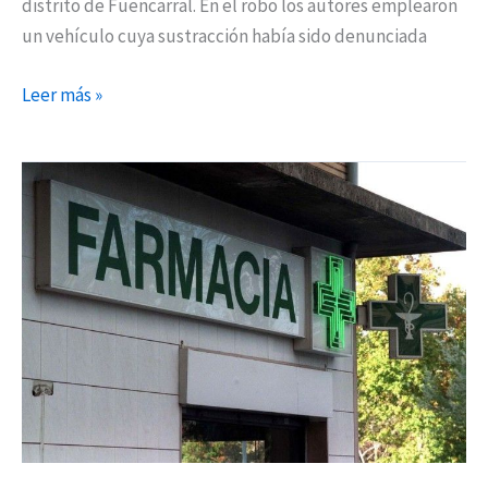
distrito de Fuencarral. En el robo los autores emplearon
un vehículo cuya sustracción había sido denunciada
Leer más »
Detenidos
in
fraganti
cuando
atracaban
una
farmacia