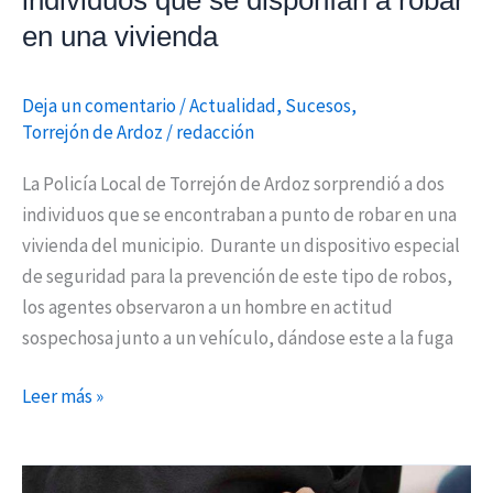
individuos que se disponían a robar
vivienda
en una vivienda
Deja un comentario
/
Actualidad
,
Sucesos
,
Torrejón de Ardoz
/
redacción
La Policía Local de Torrejón de Ardoz sorprendió a dos
individuos que se encontraban a punto de robar en una
vivienda del municipio. Durante un dispositivo especial
de seguridad para la prevención de este tipo de robos,
los agentes observaron a un hombre en actitud
sospechosa junto a un vehículo, dándose este a la fuga
Leer más »
Cómo