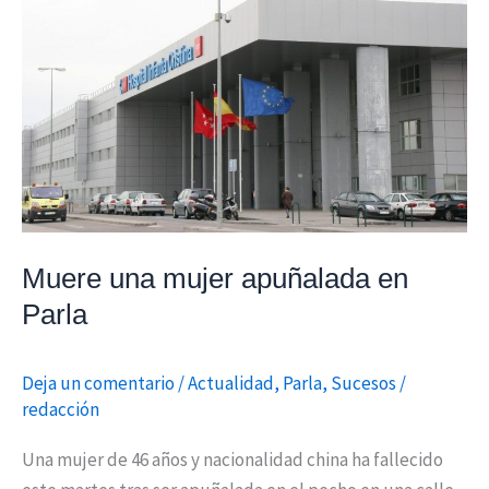
Muere
una
mujer
apuñalada
en
Parla
Muere una mujer apuñalada en
Parla
Deja un comentario
/
Actualidad
,
Parla
,
Sucesos
/
redacción
Una mujer de 46 años y nacionalidad china ha fallecido