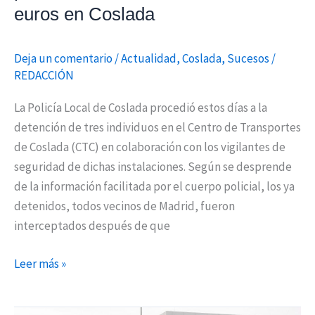
alrededor
euros en Coslada
de
1.000
Deja un comentario
/
Actualidad
,
Coslada
,
Sucesos
/
euros
REDACCIÓN
en
Coslada
La Policía Local de Coslada procedió estos días a la
detención de tres individuos en el Centro de Transportes
de Coslada (CTC) en colaboración con los vigilantes de
seguridad de dichas instalaciones. Según se desprende
de la información facilitada por el cuerpo policial, los ya
detenidos, todos vecinos de Madrid, fueron
interceptados después de que
Leer más »