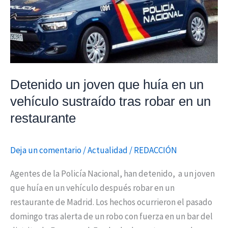
huía
en
un
vehículo
sustraído
tras
Detenido un joven que huía en un
robar
vehículo sustraído tras robar en un
en
restaurante
un
restaurante
Deja un comentario
/
Actualidad
/
REDACCIÓN
Agentes de la Policía Nacional, han detenido, a un joven
que huía en un vehículo después robar en un
restaurante de Madrid. Los hechos ocurrieron el pasado
domingo tras alerta de un robo con fuerza en un bar del