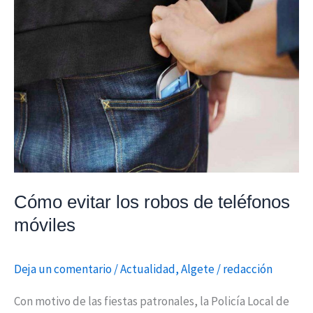
evitar
los
robos
de
teléfonos
móviles
Cómo evitar los robos de teléfonos
móviles
Deja un comentario
/
Actualidad
,
Algete
/
redacción
Con motivo de las fiestas patronales, la Policía Local de