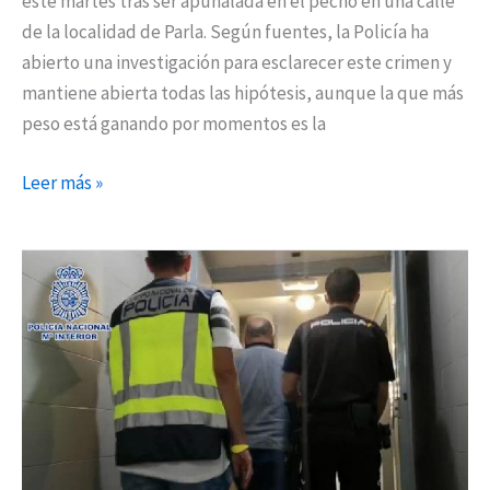
este martes tras ser apuñalada en el pecho en una calle
de la localidad de Parla. Según fuentes, la Policía ha
abierto una investigación para esclarecer este crimen y
mantiene abierta todas las hipótesis, aunque la que más
peso está ganando por momentos es la
Leer más »
Detenido
un
hombre
que
robaba
a
ancianos
a