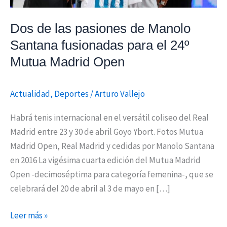
para
el
Dos de las pasiones de Manolo
24º
Santana fusionadas para el 24º
Mutua
Mutua Madrid Open
Madrid
Open
Actualidad
,
Deportes
/
Arturo Vallejo
Habrá tenis internacional en el versátil coliseo del Real
Madrid entre 23 y 30 de abril Goyo Ybort. Fotos Mutua
Madrid Open, Real Madrid y cedidas por Manolo Santana
en 2016 La vigésima cuarta edición del Mutua Madrid
Open -decimoséptima para categoría femenina-, que se
celebrará del 20 de abril al 3 de mayo en […]
Leer más »