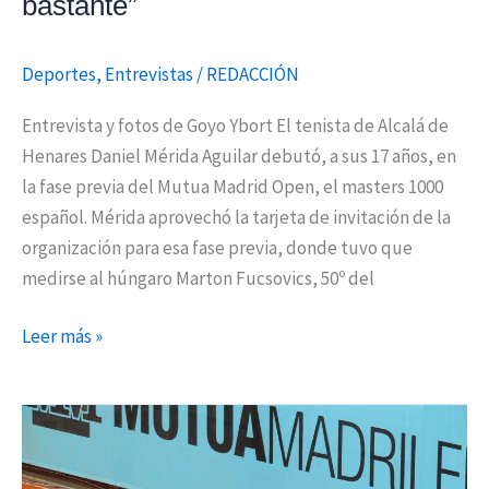
bastante”
Deportes
,
Entrevistas
/
REDACCIÓN
Entrevista y fotos de Goyo Ybort El tenista de Alcalá de
Henares Daniel Mérida Aguilar debutó, a sus 17 años, en
la fase previa del Mutua Madrid Open, el masters 1000
español. Mérida aprovechó la tarjeta de invitación de la
organización para esa fase previa, donde tuvo que
medirse al húngaro Marton Fucsovics, 50º del
Leer más »
Mérida
y
Moro