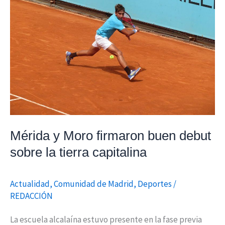
firmaron
buen
debut
sobre
la
tierra
capitalina
Mérida y Moro firmaron buen debut
sobre la tierra capitalina
Actualidad
,
Comunidad de Madrid
,
Deportes
/
REDACCIÓN
La escuela alcalaína estuvo presente en la fase previa