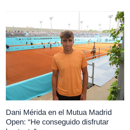
Dani
Mérida
en
el
Mutua
Madrid
Open:
“He
conseguido
disfrutar
bastante”
Dani Mérida en el Mutua Madrid
Open: “He conseguido disfrutar