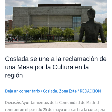
se
une
a
la
reclamación
de
una
Mesa
Coslada se une a la reclamación de
por
una Mesa por la Cultura en la
la
región
Cultura
en
la
Deja un comentario
/
Coslada
,
Zona Este
/
REDACCIÓN
región
Dieciséis Ayuntamientos de la Comunidad de Madrid
remitieron el pasado 25 de mayo una carta a la consejera