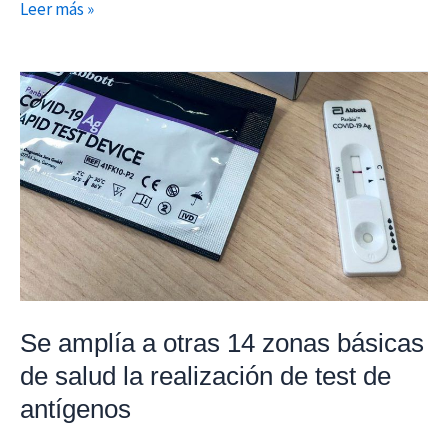
Leer más »
Se
amplía
a
otras
14
zonas
básicas
de
salud
la
Se amplía a otras 14 zonas básicas
realización
de salud la realización de test de
de
antígenos
test