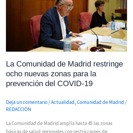
restringe
ocho
nuevas
zonas
para
la
prevención
La Comunidad de Madrid restringe
del
ocho nuevas zonas para la
COVID-
prevención del COVID-19
19
Deja un comentario
/
Actualidad
,
Comunidad de Madrid
/
REDACCIÓN
La Comunidad de Madrid amplía hasta 45 las zonas
básicas de salud regionales con restricciones de