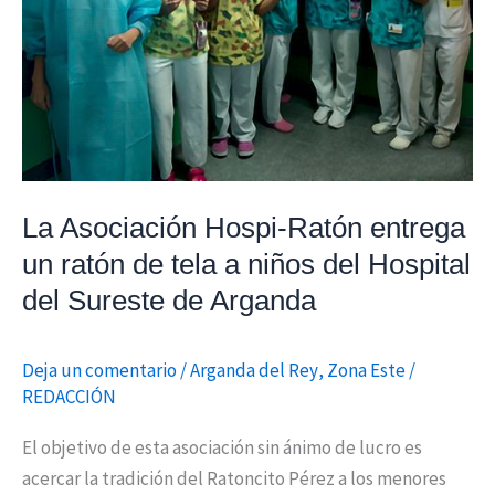
un
ratón
de
tela
a
niños
del
La Asociación Hospi-Ratón entrega
Hospital
un ratón de tela a niños del Hospital
del
Sureste
del Sureste de Arganda
de
Arganda
Deja un comentario
/
Arganda del Rey
,
Zona Este
/
REDACCIÓN
El objetivo de esta asociación sin ánimo de lucro es
acercar la tradición del Ratoncito Pérez a los menores