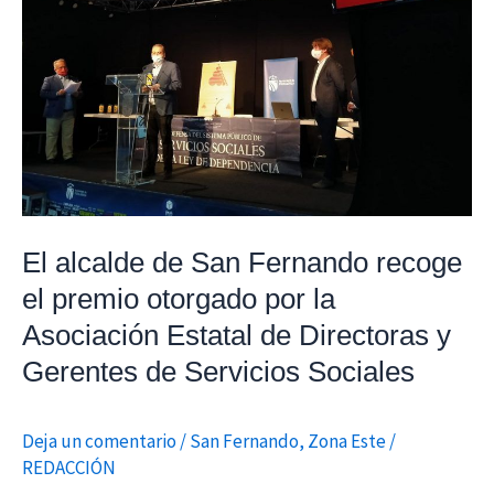
de
San
Fernando
recoge
el
premio
otorgado
por
El alcalde de San Fernando recoge
la
el premio otorgado por la
Asociación
Estatal
Asociación Estatal de Directoras y
de
Gerentes de Servicios Sociales
Directoras
y
Deja un comentario
/
San Fernando
,
Zona Este
/
Gerentes
REDACCIÓN
de