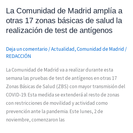
zonas
básicas
La Comunidad de Madrid amplía a
de
otras 17 zonas básicas de salud la
salud
realización de test de antígenos
la
realización
Deja un comentario
/
Actualidad
,
Comunidad de Madrid
/
de
REDACCIÓN
test
de
La Comunidad de Madrid va a realizar durante esta
antígenos
semana las pruebas de test de antígenos en otras 17
Zonas Básicas de Salud (ZBS) con mayor transmisión del
COVID-19. Esta medida se extenderá al resto de zonas
con restricciones de movilidad y actividad como
prevención ante la pandemia. Este lunes, 2 de
noviembre, comenzaron las