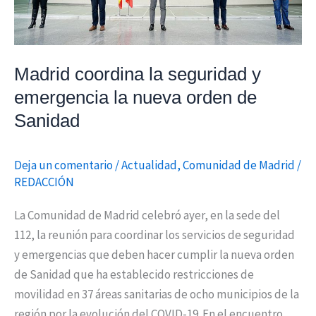
nueva
orden
de
Sanidad
Madrid coordina la seguridad y
emergencia la nueva orden de
Sanidad
Deja un comentario
/
Actualidad
,
Comunidad de Madrid
/
REDACCIÓN
La Comunidad de Madrid celebró ayer, en la sede del
112, la reunión para coordinar los servicios de seguridad
y emergencias que deben hacer cumplir la nueva orden
de Sanidad que ha establecido restricciones de
movilidad en 37 áreas sanitarias de ocho municipios de la
región por la evolución del COVID-19. En el encuentro