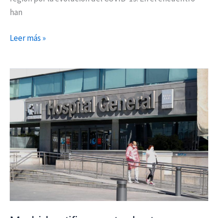
han
Leer más »
Madrid
notifica
cuatro
brotes
COVID-
19