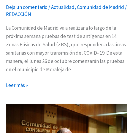
de
Deja un comentario
/
Actualidad
,
Comunidad de Madrid
/
antígenos
REDACCIÓN
La Comunidad de Madrid va a realizar a lo largo de la
próxima semana pruebas de test de antígenos en 14
Zonas Básicas de Salud (ZBS), que responden a las áreas
sanitarias con mayor transmisión del COVID- 19. De esta
manera, el lunes 26 de octubre comenzarán las pruebas
en el municipio de Moraleja de
Leer más »
La
Comunidad
de
Madrid