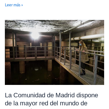
Leer más »
La
Comunidad
de
Madrid
dispone
de
la
mayor
red
del
mundo
La Comunidad de Madrid dispone
de
de la mayor red del mundo de
tanques