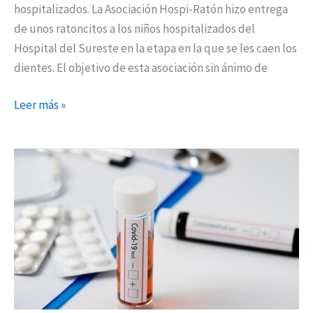
hospitalizados. La Asociación Hospi-Ratón hizo entrega
de unos ratoncitos a los niños hospitalizados del
Hospital del Sureste en la etapa en la que se les caen los
dientes. El objetivo de esta asociación sin ánimo de
Leer más »
La
Comunidad
de
Madrid
amplía
a
otras
17