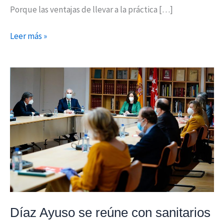
Porque las ventajas de llevar a la práctica […]
Leer más »
Díaz
Ayuso
se
reúne
con
sanitarios
que
avalan
los
pasos
Díaz Ayuso se reúne con sanitarios
para