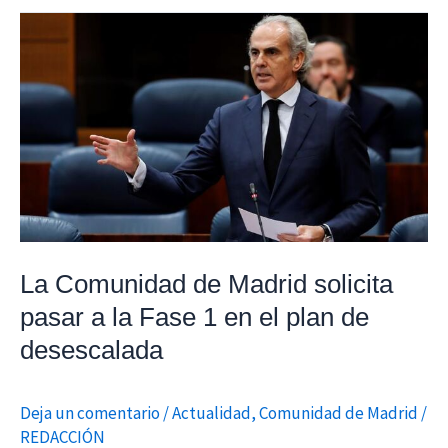
La
Comunidad
de
Madrid
solicita
pasar
a
la
Fase
1
La Comunidad de Madrid solicita
en
pasar a la Fase 1 en el plan de
el
desescalada
plan
de
Deja un comentario
/
Actualidad
,
Comunidad de Madrid
/
desescalada
REDACCIÓN