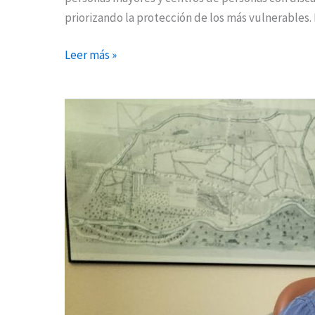
priorizando la protección de los más vulnerables.
Leer más »
San
Fernando
suspende
sus
actividades
navideñas
previstas
para
esta
semana