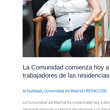
trabajadores
de
las
residencias
La Comunidad comienza hoy a ad
trabajadores de las residencias
Actualidad
,
Comunidad de Madrid
/
REDACCIÓN
La Comunidad de Madrid ha comenzado hoy a adminis
personas mayores y centros de personas con disca