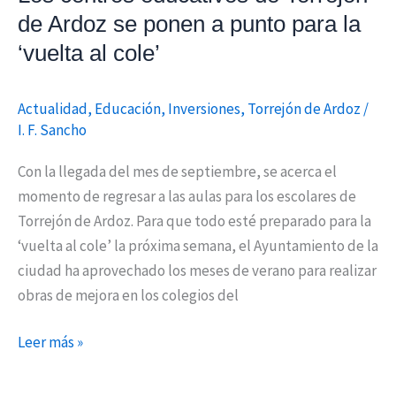
para
de Ardoz se ponen a punto para la
la
‘vuelta al cole’
‘vuelta
al
Actualidad
,
Educación
,
Inversiones
,
Torrejón de Ardoz
/
cole’
I. F. Sancho
Con la llegada del mes de septiembre, se acerca el
momento de regresar a las aulas para los escolares de
Torrejón de Ardoz. Para que todo esté preparado para la
‘vuelta al cole’ la próxima semana, el Ayuntamiento de la
ciudad ha aprovechado los meses de verano para realizar
obras de mejora en los colegios del
Leer más »