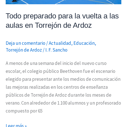
las
aulas
Todo preparado para la vuelta a las
en
aulas en Torrejón de Ardoz
Torrejón
de
Deja un comentario
/
Actualidad
,
Educación
,
Ardoz
Torrejón de Ardoz
/
I. F. Sancho
A menos de una semana del inicio del nuevo curso
escolar, el colegio público Beethoven fue el escenario
elegido para presentar ante los medios de comunicación
las mejoras realizadas en los centros de enseñanza
públicos de Torrejón de Ardoz durante los meses de
verano. Con alrededor de 1.100 alumnos y un profesorado
compuesto por 65
Leer más »