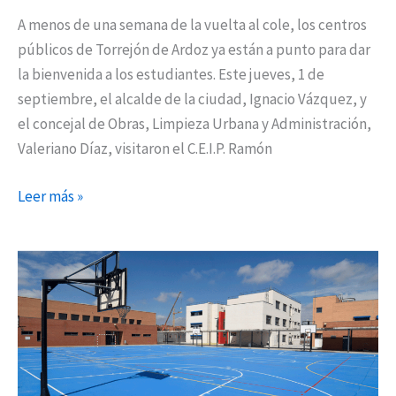
A menos de una semana de la vuelta al cole, los centros
públicos de Torrejón de Ardoz ya están a punto para dar
la bienvenida a los estudiantes. Este jueves, 1 de
septiembre, el alcalde de la ciudad, Ignacio Vázquez, y
el concejal de Obras, Limpieza Urbana y Administración,
Valeriano Díaz, visitaron el C.E.I.P. Ramón
Leer más »
Todo
preparado
para
la
vuelta
a