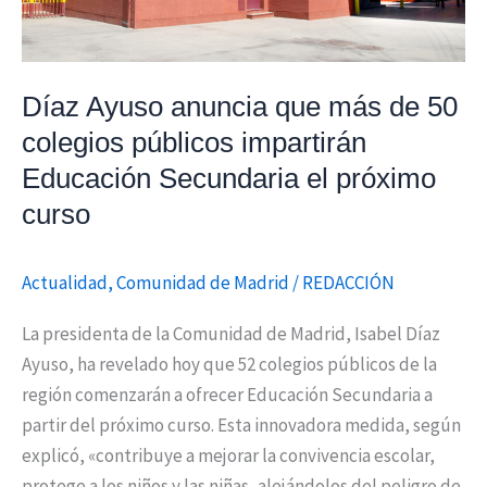
públicos
impartirán
Educación
Díaz Ayuso anuncia que más de 50
Secundaria
colegios públicos impartirán
el
Educación Secundaria el próximo
próximo
curso
curso
Actualidad
,
Comunidad de Madrid
/
REDACCIÓN
La presidenta de la Comunidad de Madrid, Isabel Díaz
Ayuso, ha revelado hoy que 52 colegios públicos de la
región comenzarán a ofrecer Educación Secundaria a
partir del próximo curso. Esta innovadora medida, según
explicó, «contribuye a mejorar la convivencia escolar,
protege a los niños y las niñas, alejándolos del peligro de