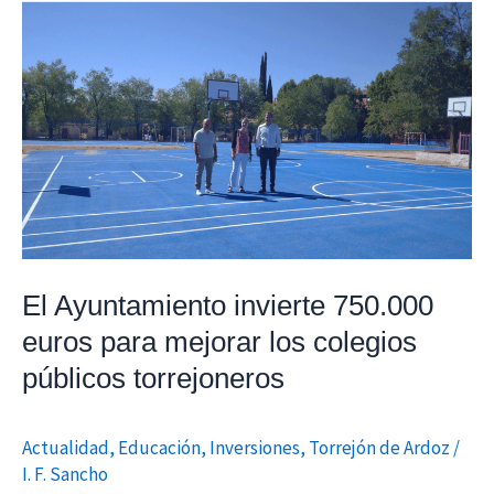
El
Ayuntamiento
invierte
750.000
euros
para
mejorar
los
colegios
públicos
El Ayuntamiento invierte 750.000
torrejoneros
euros para mejorar los colegios
públicos torrejoneros
Actualidad
,
Educación
,
Inversiones
,
Torrejón de Ardoz
/
I. F. Sancho