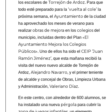
Torrejón de Ardoz
los escolares de
. Para que
‘vuelta al cole’
todo esté preparado para la
la
Ayuntamiento
próxima semana, el
de la ciudad
ha aprovechado los meses de verano para
obras de mejora
colegios
realizar
en los
del
«El
municipio, incluidas dentro del Plan
Ayuntamiento Mejora los Colegios
Públicos»
CEIP ‘Juan
. Uno de ellos ha sido el
Ramón Jiménez’
, que esta mañana recibió la
visita del nuevo nuevo alcalde de Torrejón de
Alejandro Navarro
Ardoz,
, y el primer teniente
de alcalde y concejal de Obras, Limpieza Urbana
Valeriano Díaz
y Administración,
.
En este centro, con alrededor de 600 alumnos, se
pérgola
ha instalado una nueva
para cubrir la
zona de juegos infantiles
, un elemento