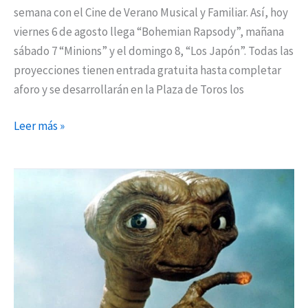
“Los
semana con el Cine de Verano Musical y Familiar. Así, hoy
Japón»
viernes 6 de agosto llega “Bohemian Rapsody”, mañana
sábado 7 “Minions” y el domingo 8, “Los Japón”. Todas las
proyecciones tienen entrada gratuita hasta completar
aforo y se desarrollarán en la Plaza de Toros los
Leer más »
Continúa
el
Cine
de
Verano
en
Torrejón