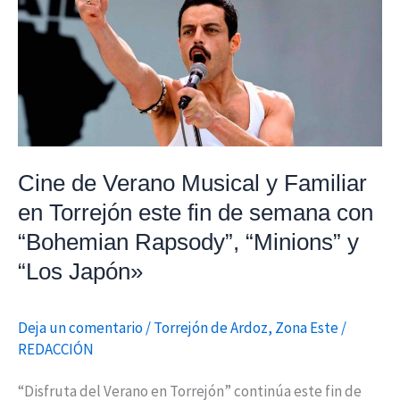
de
Verano
Musical
y
Familiar
en
Torrejón
Cine de Verano Musical y Familiar
este
en Torrejón este fin de semana con
fin
de
“Bohemian Rapsody”, “Minions” y
semana
“Los Japón»
con
“Bohemian
Deja un comentario
/
Torrejón de Ardoz
,
Zona Este
/
Rapsody”,
REDACCIÓN
“Minions”
y
“Disfruta del Verano en Torrejón” continúa este fin de