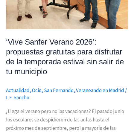
de
la
temporada
estival
sin
‘Vive Sanfer Verano 2026’:
salir
propuestas gratuitas para disfrutar
de
de la temporada estival sin salir de
tu
tu municipio
municipio
Actualidad
,
Ocio
,
San Fernando
,
Veraneando en Madrid
/
I. F. Sancho
¿Llega el verano pero no las vacaciones? El pasado junio
los escolares se despidieron de las aulas hasta el
próximo mes de septiembre, pero la mayoría de las