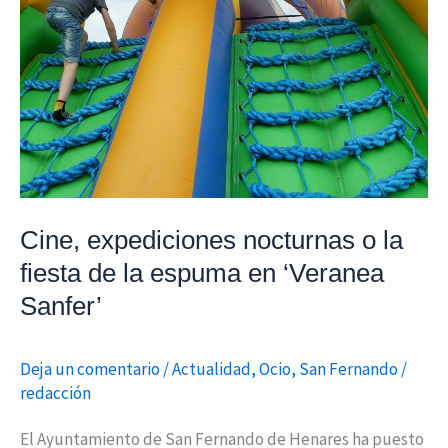
la
fiesta
de
la
espuma
en
‘Veranea
Sanfer’
Cine, expediciones nocturnas o la
fiesta de la espuma en ‘Veranea
Sanfer’
Deja un comentario
/
Actualidad
,
Ocio
,
San Fernando
/
redacción
El Ayuntamiento de San Fernando de Henares ha puesto