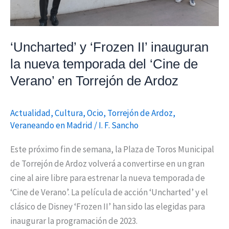
de
Verano’
en
‘Uncharted’ y ‘Frozen II’ inauguran
Torrejón
la nueva temporada del ‘Cine de
de
Verano’ en Torrejón de Ardoz
Ardoz
Actualidad
,
Cultura
,
Ocio
,
Torrejón de Ardoz
,
Veraneando en Madrid
/
I. F. Sancho
Este próximo fin de semana, la Plaza de Toros Municipal
de Torrejón de Ardoz volverá a convertirse en un gran
cine al aire libre para estrenar la nueva temporada de
‘Cine de Verano’. La película de acción ‘Uncharted’ y el
clásico de Disney ‘Frozen II’ han sido las elegidas para
inaugurar la programación de 2023.