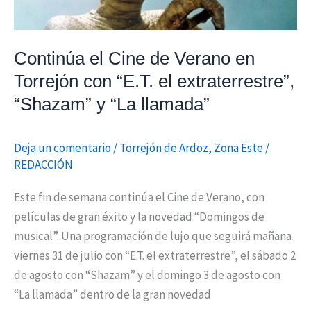
con
“E.T.
el
Continúa el Cine de Verano en
extraterrestre”,
Torrejón con “E.T. el extraterrestre”,
“Shazam”
“Shazam” y “La llamada”
y
“La
llamada”
Deja un comentario
/
Torrejón de Ardoz
,
Zona Este
/
REDACCIÓN
Este fin de semana continúa el Cine de Verano, con
películas de gran éxito y la novedad “Domingos de
musical”. Una programación de lujo que seguirá mañana
viernes 31 de julio con “E.T. el extraterrestre”, el sábado 2
de agosto con “Shazam” y el domingo 3 de agosto con
“La llamada” dentro de la gran novedad