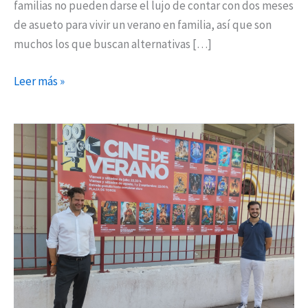
familias no pueden darse el lujo de contar con dos meses
de asueto para vivir un verano en familia, así que son
muchos los que buscan alternativas […]
Leer más »
‘Uncharted’
y
‘Frozen
II’
inauguran
la
nueva
temporada
del
‘Cine