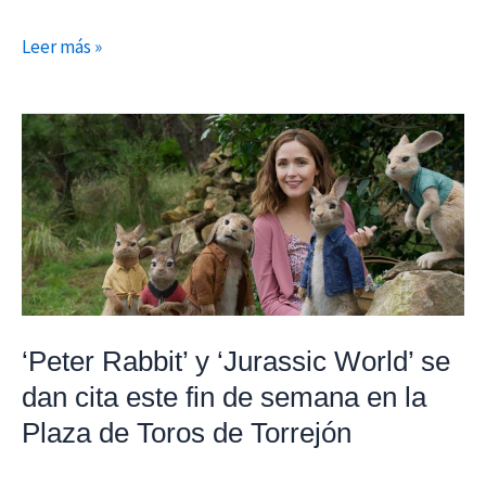
Leer más »
‘Peter
Rabbit’
y
‘Jurassic
World’
se
dan
cita
‘Peter Rabbit’ y ‘Jurassic World’ se
este
dan cita este fin de semana en la
fin
Plaza de Toros de Torrejón
de
semana