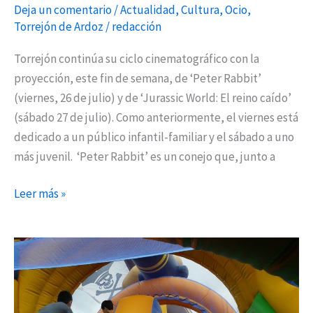
en
Deja un comentario
/
Actualidad
,
Cultura
,
Ocio
,
la
Torrejón de Ardoz
/
redacción
Plaza
Torrejón continúa su ciclo cinematográfico con la
de
proyección, este fin de semana, de ‘Peter Rabbit’
Toros
(viernes, 26 de julio) y de ‘Jurassic World: El reino caído’
de
(sábado 27 de julio). Como anteriormente, el viernes está
Torrejón
dedicado a un público infantil-familiar y el sábado a uno
más juvenil. ‘Peter Rabbit’ es un conejo que, junto a
Leer más »
Cine,
expediciones
nocturnas
o