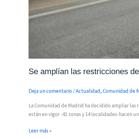
cinco
localidades
Se amplían las restricciones de
Deja un comentario
/
Actualidad
,
Comunidad de 
La Comunidad de Madrid ha decidido ampliar las re
están en vigor -41 zonas y 14 localidades-hacen un
Leer más »