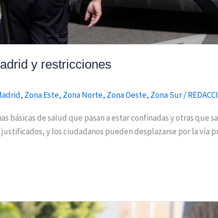
drid y restricciones
Madrid
,
Zona Este
,
Zona Norte
,
Zona Oeste
,
Zona Sur
/
REDACC
 básicas de salud que pasan a estar confinadas y otras que sa
 justificados, y los ciudadanos pueden desplazarse por la vía 