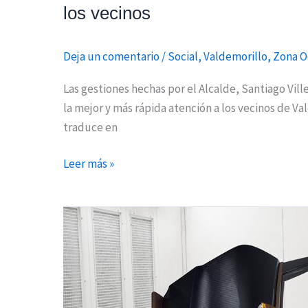
los vecinos
Deja un comentario
/
Social
,
Valdemorillo
,
Zona O
Las gestiones hechas por el Alcalde, Santiago Vill
la mejor y más rápida atención a los vecinos de Va
traduce en
Leer más »
Hispano
Suiza
lanza
la
exclusiva