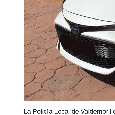
dar
un
mejor
servicio
a
los
vecinos
La Policía Local de Valdemorill