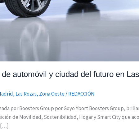
de automóvil y ciudad del futuro en La
Madrid
,
Las Rozas
,
Zona Oeste
/
REDACCIÓN
deada por Boosters Group por Goyo Ybort Boosters Group, brill
ición de Movilidad, Sostenibilidad, Hogar y Smart City que acon
 […]