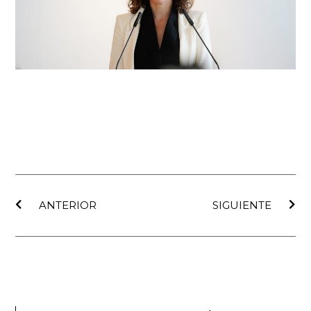
Ant
Sig
ANTERIOR
SIGUIENTE