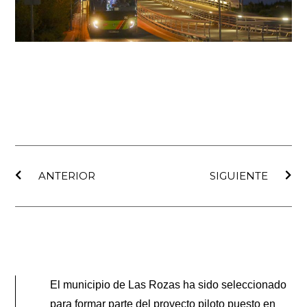
Ant
Sig
ANTERIOR
SIGUIENTE
El municipio de Las Rozas ha sido seleccionado
para formar parte del proyecto piloto puesto en