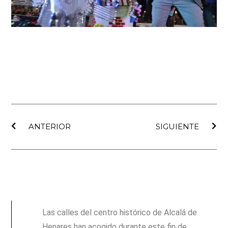
Ant
Sig
ANTERIOR
SIGUIENTE
Las calles del centro histórico de Alcalá de
Henares han acogido durante este fin de