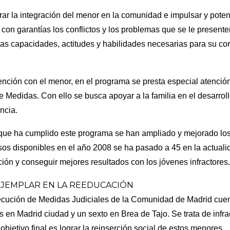
r la integración del menor en la comunidad e impulsar y potenc
r con garantías los conflictos y los problemas que se le present
as capacidades, actitudes y habilidades necesarias para su cor
nción con el menor, en el programa se presta especial atención a
Medidas. Con ello se busca apoyar a la familia en el desarrol
encia.
 que ha cumplido este programa se han ampliado y mejorado los
os disponibles en el año 2008 se ha pasado a 45 en la actualid
nción y conseguir mejores resultados con los jóvenes infractores
EJEMPLAR EN LA REEDUCACIÓN
cución de Medidas Judiciales de la Comunidad de Madrid cuent
s en Madrid ciudad y un sexto en Brea de Tajo. Se trata de infra
objetivo final es lograr la reinserción social de estos menores.