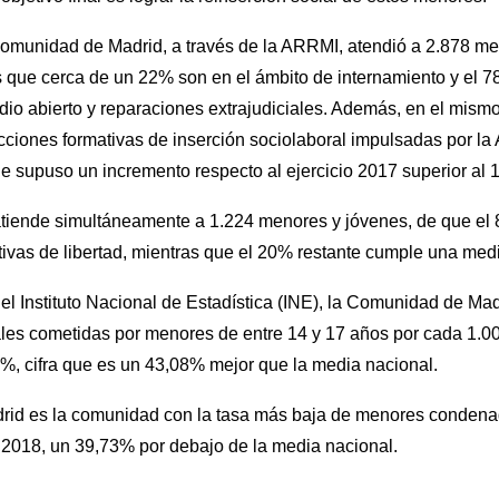
Comunidad de Madrid, a través de la ARRMI, atendió a 2.878 me
s que cerca de un 22% son en el ámbito de internamiento y el 7
io abierto y reparaciones extrajudiciales. Además, en el mismo
cciones formativas de inserción sociolaboral impulsadas por l
que supuso un incremento respecto al ejercicio 2017 superior al 
 atiende simultáneamente a 1.224 menores y jóvenes, de que el
tivas de libertad, mientras que el 20% restante cumple una medi
el Instituto Nacional de Estadística (INE), la Comunidad de Mad
ales cometidas por menores de entre 14 y 17 años por cada 1.00
4%, cifra que es un 43,08% mejor que la media nacional.
id es la comunidad con la tasa más baja de menores condenad
n 2018, un 39,73% por debajo de la media nacional.