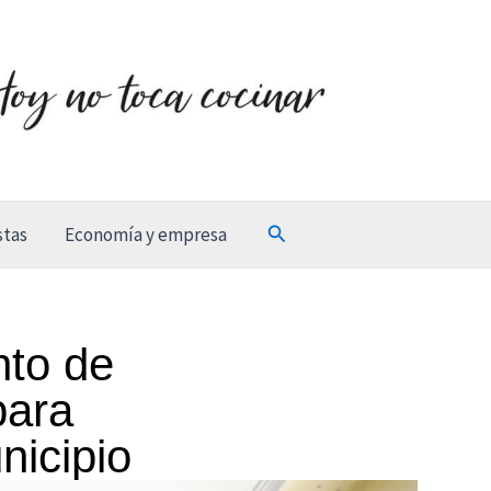
Buscar
stas
Economía y empresa
nto de
para
nicipio