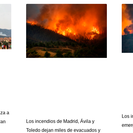
eza a
Los i
Los incendios de Madrid, Ávila y
ran
emerg
Toledo dejan miles de evacuados y