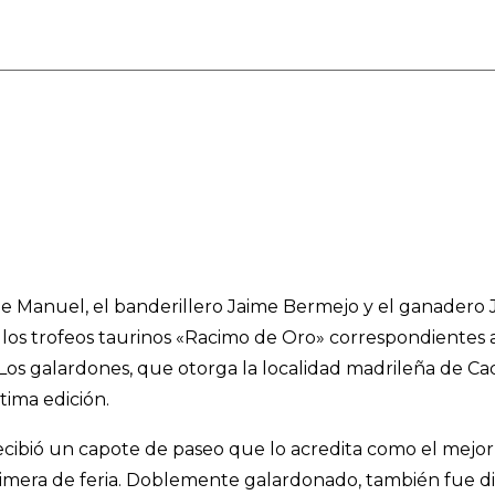
o de Manuel, el banderillero Jaime Bermejo y el ganade
los trofeos taurinos «Racimo de Oro» correspondientes a l
Los galardones, que otorga la localidad madrileña de Cada
ima edición.
cibió un capote de paseo que lo acredita como el mejor 
rimera de feria. Doblemente galardonado, también fue di