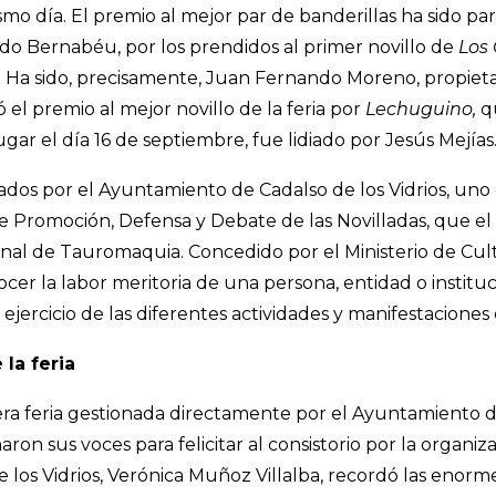
mo día. El premio al mejor par de banderillas ha sido p
redo Bernabéu, por los prendidos al primer novillo de
Los
». Ha sido, precisamente, Juan Fernando Moreno, propiet
 el premio al mejor novillo de la feria por
Lechuguino,
q
ugar el día 16 de septiembre, fue lidiado por Jesús Mejías
ados por el Ayuntamiento de Cadalso de los Vidrios, uno 
de Promoción, Defensa y Debate de las Novilladas, que 
onal de Tauromaquia. Concedido por el Ministerio de Cultu
ocer la labor meritoria de una persona, entidad o instit
ejercicio de las diferentes actividades y manifestacione
la feria
era feria gestionada directamente por el Ayuntamiento de 
on sus voces para felicitar al consistorio por la organiza
 los Vidrios, Verónica Muñoz Villalba, recordó las enorm