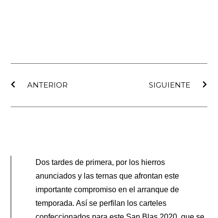
Ant
Sig
ANTERIOR
SIGUIENTE
Dos tardes de primera, por los hierros
anunciados y las ternas que afrontan este
importante compromiso en el arranque de
temporada. Así se perfilan los carteles
confeccionados para este San Blas 2020, que se