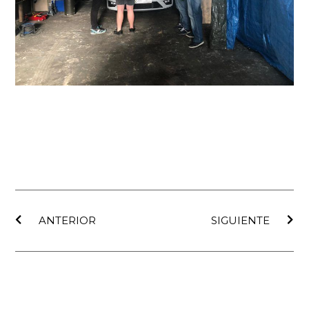
Ant
Sig
ANTERIOR
SIGUIENTE