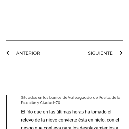
Ant
Sig
ANTERIOR
SIGUIENTE
Situados en los barrios de Valleaguado, del Puerto, de la
Estación y Ciudad-70
El frío que en las últimas horas ha tomado el
relevo de la nieve convierte ésta en hielo, con el
riesgo que conlleva para los desplazamientos a