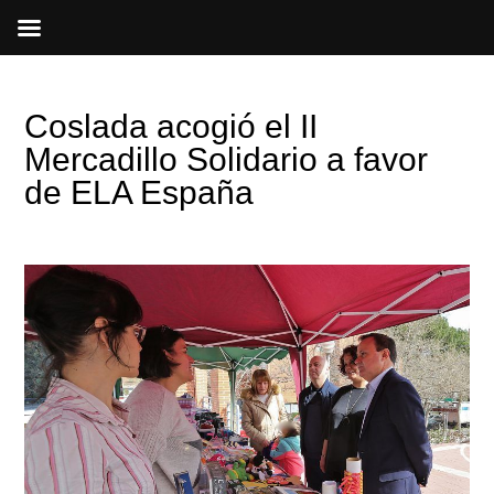
Ir
al
contenido
Coslada acogió el II
Mercadillo Solidario a favor
de ELA España