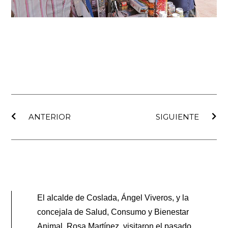
Ant
Sig
ANTERIOR
SIGUIENTE
El alcalde de Coslada, Ángel Viveros, y la
concejala de Salud, Consumo y Bienestar
Animal, Rosa Martínez, visitaron el pasado