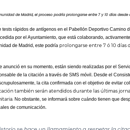
nidad de Madrid, el proceso podría prolongarse entre 7 y 10 días desde q
e tests rápidos de antígenos en el Pabellón Deportivo Camino de
n cedida por el Ayuntamiento, que está colaborando, activament
prolongarse entre 7 ó 10 días d
idad de Madrid, este podría
se anunció en su momento, están siendo realizadas por el Servi
sable de la citación a través de SMS móvil. Desde el Consisto
scrupulosamente, la cita confirmada con el objetivo de evitar c
icación también serán atendidos durante las últimas jor
itaria.
No obstante, se informará sobre cuándo tienen que desp
ciales de comunicación.
storio se hace un llamamiento a respetar la citaci