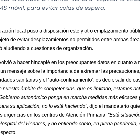
S móvil, para evitar colas de espera.
ración local puso a disposición este y otro emplazamiento públ
bjeto de evitar desplazamientos no permitidos entre ambas área
ó aludiendo a cuestiones de organización.
 volvió a hacer hincapié en los preocupantes datos en cuanto a
 un mensaje sobre la importancia de extremar las precauciones
idades sanitarias y el ‘auto-confinamiento’, es decir, salir de 
e nuestro ámbito de competencias, que es limitado, estamos ac
l Gobierno autonómico ponga en marcha medidas más eficaces 
para su aplicación, no lo está haciendo”
, dijo el mandatario qu
as urgencias en los centros de Atención Primaria.
“Está situaci
 Hospital del Henares, y no entiendo como, en plena pandemia, e
respecto.