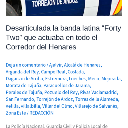
en
todo
el
Desarticulada la banda latina “Forty
Corredor
Two” que actuaba en todo el
del
Corredor del Henares
Henares
Deja un comentario
/
Ajalvir
,
Alcalá de Henares
,
Arganda del Rey
,
Campo Real
,
Coslada
,
Daganzo de Arriba
,
Estremera
,
Loeches
,
Meco
,
Mejorada
,
Morata de Tajuña
,
Paracuellos de Jarama
,
Perales de Tajuña
,
Pozuelo del Rey
,
Rivas Vaciamadrid
,
San Fernando
,
Torrejón de Ardoz
,
Torres de la Alameda
,
Velilla
,
villalbilla
,
Villar del Olmo
,
Villarejo de Salvanés
,
Zona Este
/
REDACCIÓN
La Policía Nacional, Guardia Civil y Policía Local de