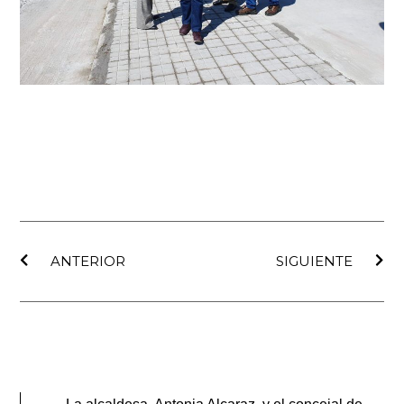
Ant
Sig
ANTERIOR
SIGUIENTE