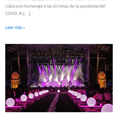
clásica en homenaje a las víctimas de la pandemia del
COVID. Al […]
Leer más »
Éxito
del
primer
concierto
solidario
en
Coslada
tributo
a
Mecano