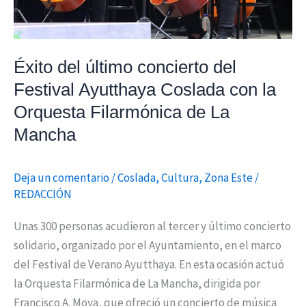
con
la
Orquesta
Éxito del último concierto del
Filarmónica
Festival Ayutthaya Coslada con la
de
Orquesta Filarmónica de La
La
Mancha
Mancha
Deja un comentario
/
Coslada
,
Cultura
,
Zona Este
/
REDACCIÓN
Unas 300 personas acudieron al tercer y último concierto
solidario, organizado por el Ayuntamiento, en el marco
del Festival de Verano Ayutthaya. En esta ocasión actuó
la Orquesta Filarmónica de La Mancha, dirigida por
Francisco A. Moya, que ofreció un concierto de música