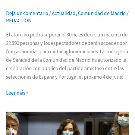
Metropolitano
Deja un comentario
/
Actualidad
,
Comunidad de Madrid
/
REDACCIÓN
El aforo no podrá superar el 30%, es decir, un máximo de
22.590 personas y los espectadores deberán acceder por
franjas horarias para evitar aglomeraciones. La Consejería
de Sanidad de la Comunidad de Madrid ha autorizado la
celebración con público del partido amistoso entre las
selecciones de España y Portugal el próximo 4 de junio
Leer más »
El
Atlético
de