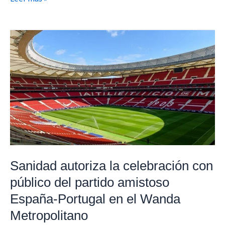
Sanidad
autoriza
la
celebración
con
público
del
partido
amistoso
España-
Sanidad autoriza la celebración con
Portugal
público del partido amistoso
en
España-Portugal en el Wanda
el
Metropolitano
Wanda