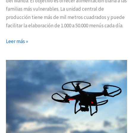
del Wanda. El objetivo es ofrecer alimentación diaria a las
familias más vulnerables. La unidad central de
producción tiene más de mil metros cuadrados y puede
facilitar la elaboración de 1.000 a 50.000 menús cada día.
Leer más »
Tecnología
antidrones
para
la
final
de
la
Champions