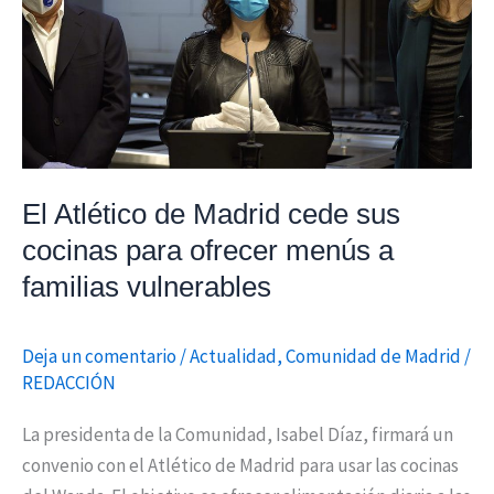
Madrid
cede
sus
cocinas
para
ofrecer
menús
El Atlético de Madrid cede sus
a
cocinas para ofrecer menús a
familias
familias vulnerables
vulnerables
Deja un comentario
/
Actualidad
,
Comunidad de Madrid
/
REDACCIÓN
La presidenta de la Comunidad, Isabel Díaz, firmará un
convenio con el Atlético de Madrid para usar las cocinas