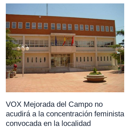
VOX
Mejorada
del
Campo
no
acudirá
a
la
concentración
feminista
convocada
en
VOX Mejorada del Campo no
la
acudirá a la concentración feminista
localidad
convocada en la localidad