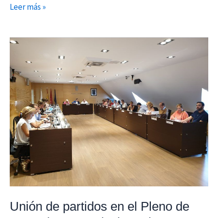
Leer más »
Unión
de
partidos
en
el
Pleno
de
Arganda
para
solucionar
las
inundaciones
Unión de partidos en el Pleno de
de