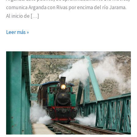
comunica Arganda con Rivas por encima del río Jarama.
Al inicio de […]
Leer más »
El
Tren
de
Arganda
abre
sus
puertas
el
próximo
26