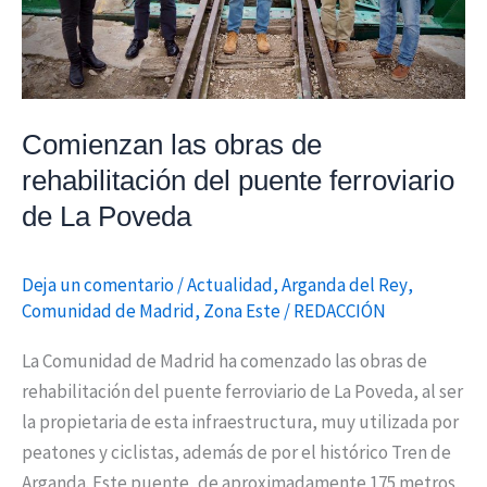
de
La
Poveda
Comienzan las obras de
rehabilitación del puente ferroviario
de La Poveda
Deja un comentario
/
Actualidad
,
Arganda del Rey
,
Comunidad de Madrid
,
Zona Este
/
REDACCIÓN
La Comunidad de Madrid ha comenzado las obras de
rehabilitación del puente ferroviario de La Poveda, al ser
la propietaria de esta infraestructura, muy utilizada por
peatones y ciclistas, además de por el histórico Tren de
Arganda. Este puente, de aproximadamente 175 metros,