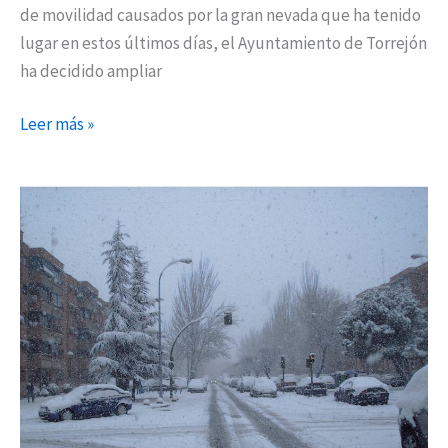
de movilidad causados por la gran nevada que ha tenido
lugar en estos últimos días, el Ayuntamiento de Torrejón
ha decidido ampliar
Leer más »
San
Fernando
habilita
dos
puntos
de
recogida
de
sal