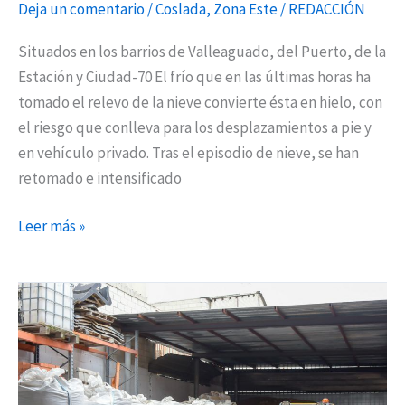
Deja un comentario
/
Coslada
,
Zona Este
/
REDACCIÓN
Situados en los barrios de Valleaguado, del Puerto, de la
Estación y Ciudad-70 El frío que en las últimas horas ha
tomado el relevo de la nieve convierte ésta en hielo, con
el riesgo que conlleva para los desplazamientos a pie y
en vehículo privado. Tras el episodio de nieve, se han
retomado e intensificado
Leer más »
Torrejón
habilita
más
puntos
de