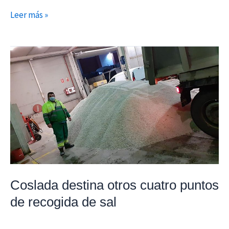
Leer más »
Coslada
destina
otros
cuatro
puntos
de
recogida
de
sal
Coslada destina otros cuatro puntos
de recogida de sal