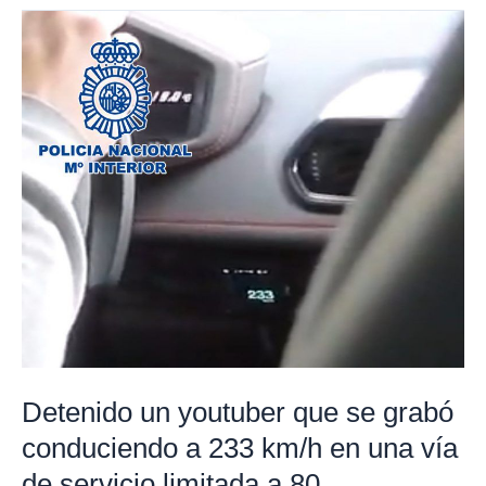
Detenido
un
youtuber
que
se
grabó
conduciendo
a
233
km/h
en
una
vía
Detenido un youtuber que se grabó
de
conduciendo a 233 km/h en una vía
servicio
de servicio limitada a 80
limitada