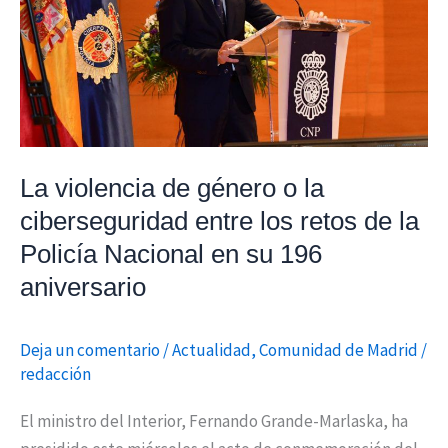
la
ciberseguridad
entre
los
retos
de
La violencia de género o la
la
ciberseguridad entre los retos de la
Policía
Policía Nacional en su 196
Nacional
en
aniversario
su
196
Deja un comentario
/
Actualidad
,
Comunidad de Madrid
/
aniversario
redacción
El ministro del Interior, Fernando Grande-Marlaska, ha