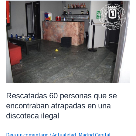
Rescatadas
60
personas
que
se
encontraban
atrapadas
en
una
discoteca
ilegal
Rescatadas 60 personas que se
encontraban atrapadas en una
discoteca ilegal
Deja un comentario
/
Actualidad
,
Madrid Capital
,