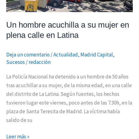
plena
calle
en
Un hombre acuchilla a su mujer en
Latina
plena calle en Latina
Deja un comentario
/
Actualidad
,
Madrid Capital
,
Sucesos
/
redacción
La Policía Nacional ha detenido a un hombre de 50 años
tras acuchillar a su mujer, de la misma edad, en una calle
del distrito de La Latina. Según fuentes, los hechos
tuvieron lugar este viernes, poco antes de las 7:30h, en la
plaza de Santa Teresita de Madrid. La víctima había
salido de su
Leer más »