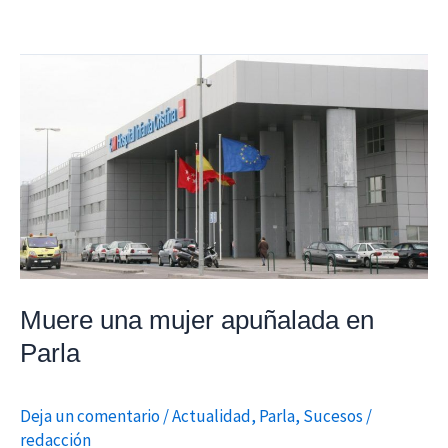
Muere
una
mujer
apuñalada
en
Parla
Muere una mujer apuñalada en
Parla
Deja un comentario
/
Actualidad
,
Parla
,
Sucesos
/
redacción