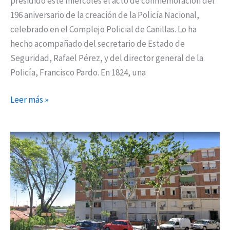
presidido este miércoles el acto de conmemoración del
196 aniversario de la creación de la Policía Nacional,
celebrado en el Complejo Policial de Canillas. Lo ha
hecho acompañado del secretario de Estado de
Seguridad, Rafael Pérez, y del director general de la
Policía, Francisco Pardo. En 1824, una
Leer más »
Un
hombre
acuchilla
a
su
mujer
en