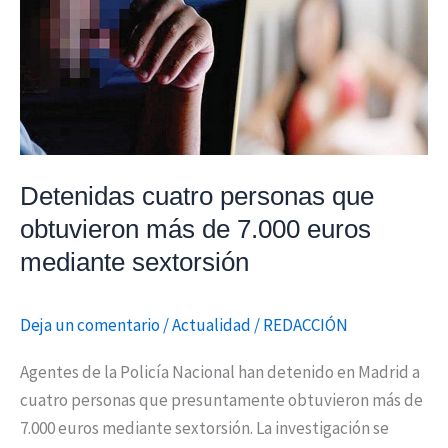
personas
que
obtuvieron
más
de
7.000
euros
Detenidas cuatro personas que
mediante
obtuvieron más de 7.000 euros
sextorsión
mediante sextorsión
Deja un comentario
/
Actualidad
/
REDACCIÓN
Agentes de la Policía Nacional han detenido en Madrid a
cuatro personas que presuntamente obtuvieron más de
7.000 euros mediante sextorsión. La investigación se