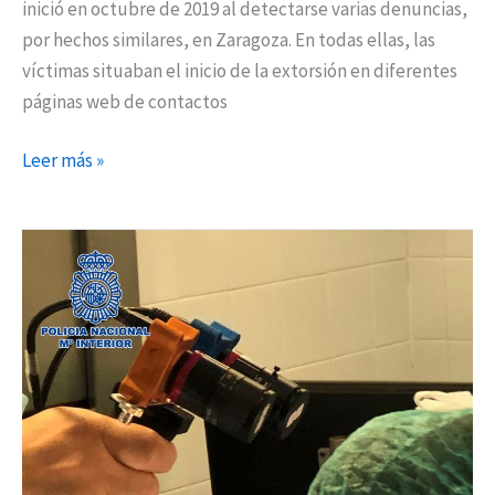
inició en octubre de 2019 al detectarse varias denuncias,
por hechos similares, en Zaragoza. En todas ellas, las
víctimas situaban el inicio de la extorsión en diferentes
páginas web de contactos
Leer más »
La
Policía
Nacional
participa
en
un
dispositivo
para
«ver»