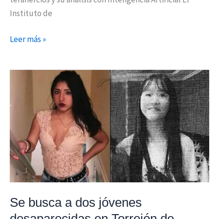
Instituto de
Leer más »
Se
busca
a
dos
jóvenes
desaparecidas
en
Torrejón
de
Ardoz
Se busca a dos jóvenes
y
desaparecidas en Torrejón de