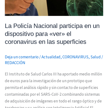
el
coronavirus
en
La Policía Nacional participa en un
las
dispositivo para «ver» el
superficies
coronavirus en las superficies
Deja un comentario
/
Actualidad
,
CORONAVIRUS
,
Salud
/
REDACCIÓN
El Instituto de Salud Carlos III ha aportado medio millón
de euros para la investigación de un prototipo que
permita el análisis rápido y sin contacto de superficies
contaminadas por el SARS-CoV-2 combinando sistemas
de adquisición de imágenes en todo el rango óptico y de
terahercios y su análisis con Inteligencia Artificial El