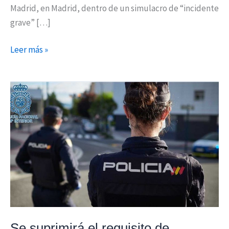
Madrid, en Madrid, dentro de un simulacro de “incidente
grave” […]
Leer más »
Se
suprimirá
el
requisito
de
estatura
mínima
para
acceder
a
Se suprimirá el requisito de