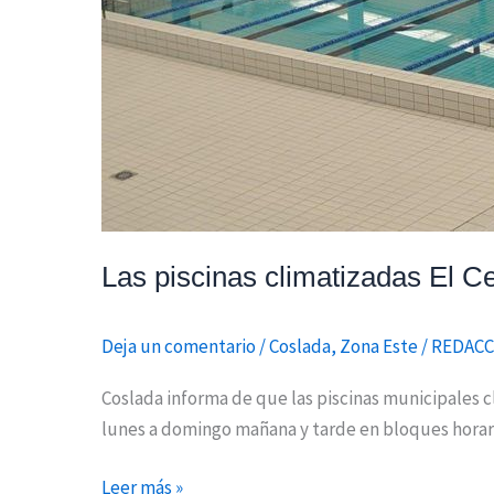
Las piscinas climatizadas El Ce
Deja un comentario
/
Coslada
,
Zona Este
/
REDACC
Coslada informa de que las piscinas municipales c
lunes a domingo mañana y tarde en bloques horario
Leer más »