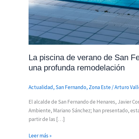
tras
una
profunda
remodelación
La piscina de verano de San Fe
una profunda remodelación
Actualidad
,
San Fernando
,
Zona Este
/
Arturo Vall
El alcalde de San Fernando de Henares, Javier Cor
Ambiente, Mariano Sánchez; han presentado, esta 
partir de las […]
Leer más »