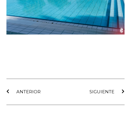
Ant
Sig
ANTERIOR
SIGUIENTE