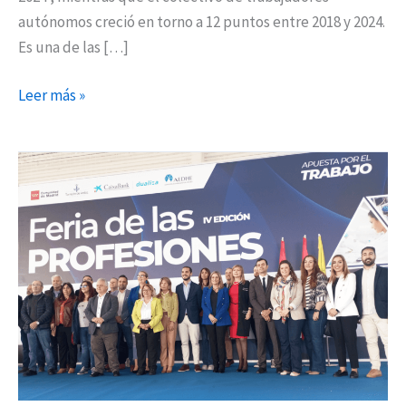
autónomos creció en torno a 12 puntos entre 2018 y 2024.
Es una de las […]
Leer más »
La
Feria
de
las
Profesiones
del
Henares
inaugura
su
cuarta