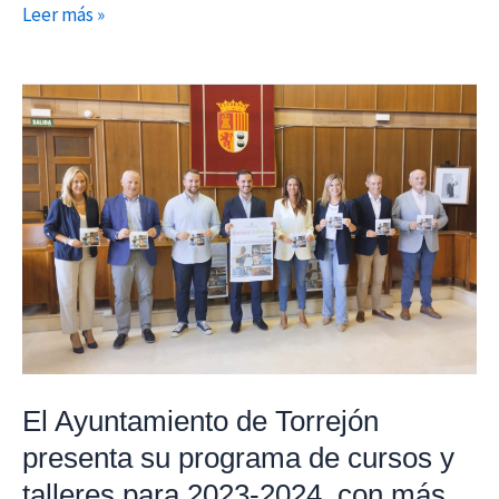
Leer más »
El
Ayuntamiento
de
Torrejón
presenta
su
programa
de
cursos
y
talleres
El Ayuntamiento de Torrejón
para
presenta su programa de cursos y
2023-
talleres para 2023-2024, con más