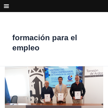
Ir
al
contenido
formación para el
empleo
Torrejón
de
Ardoz
amplió
su
tejido