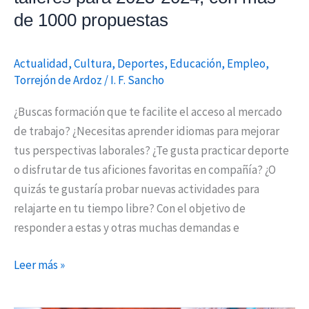
2024,
de 1000 propuestas
con
más
de
Actualidad
,
Cultura
,
Deportes
,
Educación
,
Empleo
,
Torrejón de Ardoz
/
I. F. Sancho
1000
propuestas
¿Buscas formación que te facilite el acceso al mercado
de trabajo? ¿Necesitas aprender idiomas para mejorar
tus perspectivas laborales? ¿Te gusta practicar deporte
o disfrutar de tus aficiones favoritas en compañía? ¿O
quizás te gustaría probar nuevas actividades para
relajarte en tu tiempo libre? Con el objetivo de
responder a estas y otras muchas demandas e
Leer más »