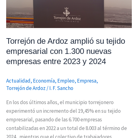
empresarial
con
1.300
nuevas
empresas
Torrejón de Ardoz amplió su tejido
entre
empresarial con 1.300 nuevas
2023
empresas entre 2023 y 2024
y
2024
Actualidad
,
Economía
,
Empleo
,
Empresa
,
Torrejón de Ardoz
/
I. F. Sancho
En los dos últimos años, el municipio torrejonero
experimentó un incremento del 19,45% en su tejido
empresarial, pasando de las 6.700 empresas
contabilizadas en 2022 a un total de 8.003 al término de
2024 , mientras que el colectivo de trabajadores