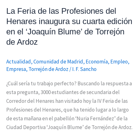
edición
La Feria de las Profesiones del
en
Henares inaugura su cuarta edición
el
‘Joaquín
en el ‘Joaquín Blume’ de Torrejón
Blume’
de Ardoz
de
Torrejón
Actualidad
,
Comunidad de Madrid
,
Economía
,
Empleo
,
de
Empresa
,
Torrejón de Ardoz
/
I. F. Sancho
Ardoz
¿Cuál sería tu trabajo perfecto? Buscando la respuesta a
esta pregunta, 3000 estudiantes de secundaria del
Corredor del Henares han visitado hoy la IV Feria de las
Profesiones del Henares, que ha tenido lugar a lo largo
de esta mañana en el pabellón ‘Nuria Fernández’ de la
Ciudad Deportiva ‘Joaquín Blume’ de Torrejón de Ardoz.