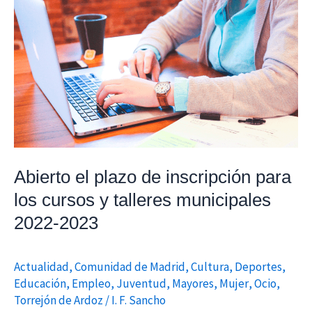
Abierto
el
plazo
de
inscripción
para
los
cursos
y
Abierto el plazo de inscripción para
talleres
los cursos y talleres municipales
municipales
2022-2023
2022-
2023
Actualidad
,
Comunidad de Madrid
,
Cultura
,
Deportes
,
Educación
,
Empleo
,
Juventud
,
Mayores
,
Mujer
,
Ocio
,
Torrejón de Ardoz
/
I. F. Sancho