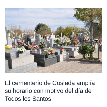
El
cementerio
de
Coslada
amplía
su
horario
con
motivo
del
día
El cementerio de Coslada amplía
de
su horario con motivo del día de
Todos
Todos los Santos
los
Santos