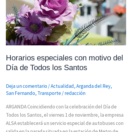
del
Día
de
Todos
los
Santos
Horarios especiales con motivo del
Día de Todos los Santos
Deja un comentario
/
Actualidad
,
Arganda del Rey
,
San Fernando
,
Transporte
/
redacción
ARGANDA Coincidiendo con la celebración del Día de
Todos los Santos, el viernes 1 de noviembre, la empresa
ALSA establecerá un servicio especial de autobuses con
salida en la parada situada en la estación de Metro de