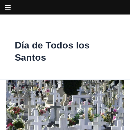
Ir
al
contenido
Día de Todos los
Santos
Medidas
y
recomendaciones
en
Arganda
por