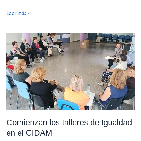
Leer más »
Comienzan
los
talleres
de
Igualdad
en
el
CIDAM
Comienzan los talleres de Igualdad
en el CIDAM