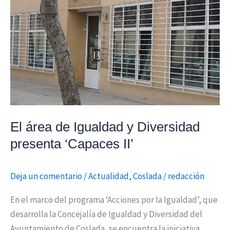
de
Igualdad
y
Diversidad
presenta
‘Capaces
II’
El área de Igualdad y Diversidad
presenta ‘Capaces II’
Deja un comentario
/
Actualidad
,
Coslada
/
redacción
En el marco del programa ‘Acciones por la Igualdad’, que
desarrolla la Concejalía de Igualdad y Diversidad del
Ayuntamiento de Coslada, se encuentra la iniciativa