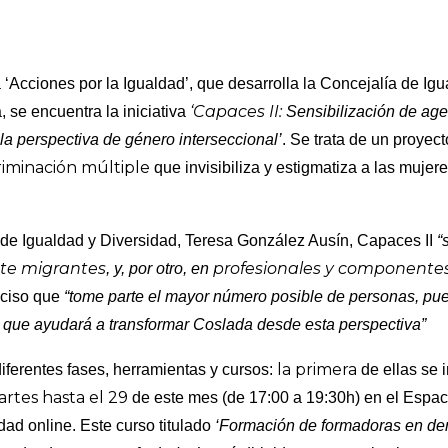
‘Acciones por la Igualdad’, que desarrolla la Concejalía de Igu
‘Capaces II:
 se encuentra la iniciativa
Sensibilización de agen
 la perspectiva de género interseccional’
. Se trata de un proyect
riminación múltiple
que invisibiliza y estigmatiza a las mujere
l de Igualdad y Diversidad, Teresa González Ausín, Capaces II
“
nte migrantes
profesionales y componentes
, y, por otro, en
eciso que
“tome parte el mayor número posible de personas, pue
 que ayudará a transformar Coslada desde esta perspectiva”
la primera
iferentes fases, herramientas y cursos:
de ellas se 
rtes hasta el 29
de este mes (de 17:00 a 19:30h) en el Espac
ad online. Este curso titulado
‘Formación de formadoras en der