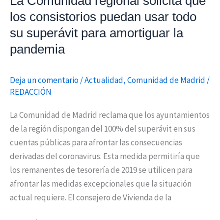
La Comunidad regional solicita que
superávit
los consistorios puedan usar todo
para
su superávit para amortiguar la
amortiguar
la
pandemia
pandemia
Deja un comentario
/
Actualidad
,
Comunidad de Madrid
/
REDACCIÓN
La Comunidad de Madrid reclama que los ayuntamientos
de la región dispongan del 100% del superávit en sus
cuentas públicas para afrontar las consecuencias
derivadas del coronavirus. Esta medida permitiría que
los remanentes de tesorería de 2019 se utilicen para
afrontar las medidas excepcionales que la situación
actual requiere. El consejero de Vivienda de la