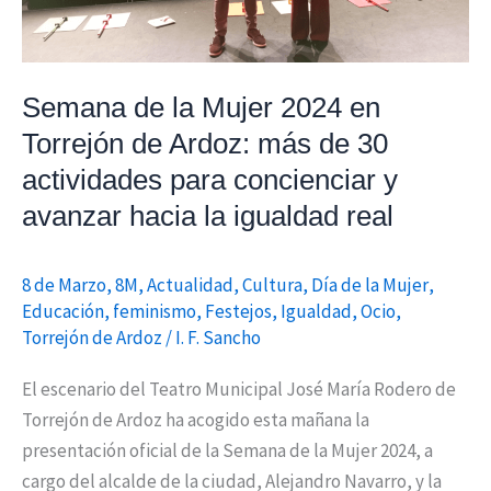
Ardoz:
más
de
Semana de la Mujer 2024 en
30
Torrejón de Ardoz: más de 30
actividades
actividades para concienciar y
para
concienciar
avanzar hacia la igualdad real
y
avanzar
8 de Marzo
,
8M
,
Actualidad
,
Cultura
,
Día de la Mujer
,
hacia
Educación
,
feminismo
,
Festejos
,
Igualdad
,
Ocio
,
la
Torrejón de Ardoz
/
I. F. Sancho
igualdad
El escenario del Teatro Municipal José María Rodero de
real
Torrejón de Ardoz ha acogido esta mañana la
presentación oficial de la Semana de la Mujer 2024, a
cargo del alcalde de la ciudad, Alejandro Navarro, y la