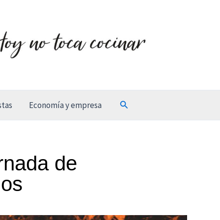
Buscar
stas
Economía y empresa
ornada de
los