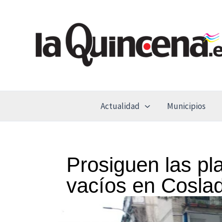
Ir
al
contenido
Actualidad
Municipios
Prosiguen las pl
vacíos en Cosla