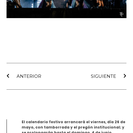
Ant
Sig
ANTERIOR
SIGUIENTE
El calendario festivo arrancará el viernes, día 26 de
mayo, con tamborrada y el pregón institucional; y
se prolongarán hasta el domingo, 4 de junio.