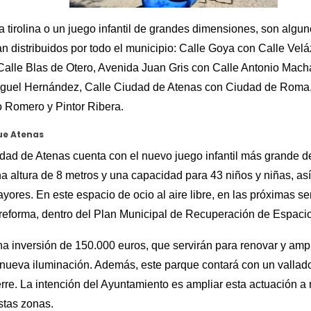
 tirolina o un juego infantil de grandes dimensiones, son algun
n distribuidos por todo el municipio: Calle Goya con Calle Ve
 Calle Blas de Otero, Avenida Juan Gris con Calle Antonio Mach
guel Hernández, Calle Ciudad de Atenas con Ciudad de Roma, 
io Romero y Pintor Ribera.
ue Atenas
udad de Atenas cuenta con el nuevo juego infantil más grande d
a altura de 8 metros y una capacidad para 43 niños y niñas, a
yores. En este espacio de ocio al aire libre, en las próximas 
reforma, dentro del Plan Municipal de Recuperación de Espacio
 inversión de 150.000 euros, que servirán para renovar y ampl
r nueva iluminación. Además, este parque contará con un vallado
erre. La intención del Ayuntamiento es ampliar esta actuación 
estas zonas.