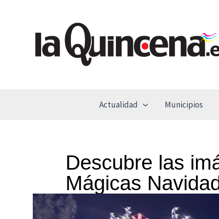
Ir
al
contenido
Actualidad
Municipios
Descubre las im
Mágicas Navida