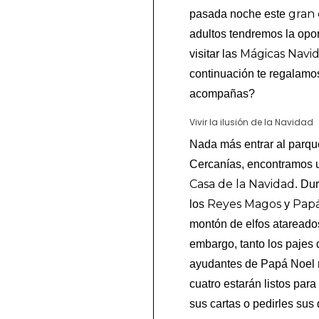
gran 
pasada noche este
adultos tendremos la oport
Mágicas Navi
visitar las
continuación te regalamo
acompañas?
Vivir la ilusión de la Navidad
Nada más entrar al parqu
Cercanías, encontramos u
Casa de la Navidad
. Du
Reyes Magos
Papá
los
y
montón de elfos atareados
embargo, tanto los pajes
ayudantes de Papá Noel no
cuatro estarán listos para
sus cartas o pedirles sus