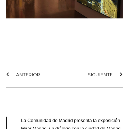
Ant
Sig
ANTERIOR
SIGUIENTE
La Comunidad de Madrid presenta la exposición
Mirar Madrid, un diálogo con la ciudad de Madrid