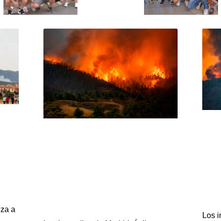
eza a
Los i