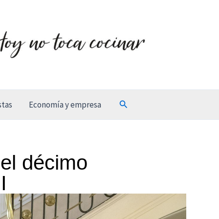
Buscar
stas
Economía y empresa
 el décimo
I